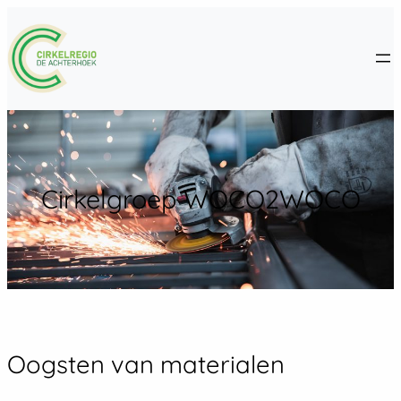
Ga
naar
de
inhoud
Cirkelgroep WOCO2WOCO
Oogsten van materialen